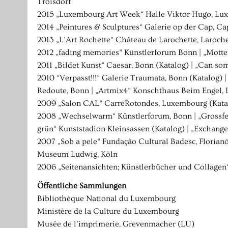
Troisdorf
2015 „Luxembourg Art Week“ Halle Viktor Hugo, Luxem
2014 „Peintures & Sculptures“ Galerie op der Cap, Ca
2013 „L’Art Rochette“ Château de Larochette, Laroch
2012 „fading memories“ Künstlerforum Bonn | „Motten
2011 „Bildet Kunst“ Caesar, Bonn (Katalog) | „Can so
2010 “Verpasst!!!“ Galerie Traumata, Bonn (Katalog)
Redoute, Bonn | „Artmix4“ Konschthaus Beim Engel,
2009 „Salon CAL“ CarréRotondes, Luxembourg (Katalo
2008 „Wechselwarm“ Künstlerforum, Bonn | „Grossfeld
grün“ Kunststadion Kleinsassen (Katalog) | „Exchang
2007 „Sob a pele“ Fundação Cultural Badesc, Florianó
Museum Ludwig, Köln
2006 „Seitenansichten; Künstlerbücher und Collage
Öffentliche Sammlungen
Bibliothèque National du Luxembourg
Ministère de la Culture du Luxembourg
Musée de l’imprimerie, Grevenmacher (LU)