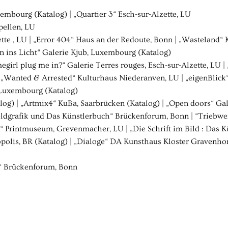
bourg (Katalog) | „Quartier 3“ Esch-sur-Alzette, LU
pellen, LU
ette , LU | „Error 404“ Haus an der Redoute, Bonn | „Wasteland
 ins Licht“ Galerie Kjub, Luxembourg (Katalog)
megirl plug me in?“ Galerie Terres rouges, Esch-sur-Alzette, LU 
 | „Wanted & Arrested“ Kulturhaus Niederanven, LU | „eigenBlic
 Luxembourg (Katalog)
g) | „Artmix4“ KuBa, Saarbrücken (Katalog) | „Open doors“ Ga
grafik und Das Künstlerbuch“ Brückenforum, Bonn | “Triebwerk”
e“ Printmuseum, Grevenmacher, LU | „Die Schrift im Bild : Das
polis, BR (Katalog) | „Dialoge“ DA Kunsthaus Kloster Gravenhors
n“ Brückenforum, Bonn