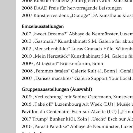
2008 Künstlerresidenz „Grün gleicht Grün“ Kunststat
2008 DAAD Preis für hervorragende Leistungen
2007 Künstlerresidenz „Dialoge“ DA Kunsthaus Klos
Einzelausstellungen
2017 „Sweet Dreams?“ Abbaye de Neumünster, Luxe
2013 „Gastmahl“ Kunstkabinett S.M. Galerie für aktu
2012 „Menschenbilder“ Lucas Cranach Höfe, Wittenber
2010 „Mein Herzstück“ Kunstkabinett S.M. Galerie fü
2009 „Alltagstod“ Brückenforum, Bonn
2008 „Femmes fatales“ Galerie Kult 41, Bonn | „Gef
2007 „Danses macabres“ Galerie Support Your Local 
Gruppenausstellungen (Auswahl)
2019 „Verflechtung“ mit Sabine Ostermann, Kunstver
2018 „Take off“ Luxembourg Art Week (LU) | Musée du
Pavillon du Centenaire, Esch-sur-Alzette (LU) | „Pri
2017 Trump“ Bunker k101, Köln | „Uecht“ Esch-sur-Al
2016 „Parasit Paradise“ Abbaye de Neumünster, Luxem