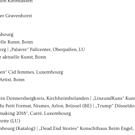
ion Kleinsassen
ter Gravenhorst
mbourg
elle Kunst, Bonn
g | „Palavre“ Pallcenter, Oberpallen, LU
r aktuelle Kunst, Bonn
allen“ Cid femmes, Luxembourg
Artist, Bonn
ein Donnersbergkreis, Kirchheimbolanden | „LinzundKuns“ Kuns
 Petit Format, Nismes, Arlon, Brüssel (BE) | „Trump“ Düsseldor
ntmaking 2018“, Carré, Luxembourg
zette (LU)
bourg (Katalog) | „Dead End Stories“ Konschthaus Beim Engel,