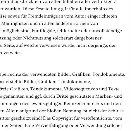
hiermit ausdrücklich von allen Inhalten aller verlinkten /
t wurden. Diese Feststellung gilt für alle innerhalb des
ise sowie für Fremdeinträge in vom Autor eingerichteten
 Mailinglisten und in allen anderen Formen von
 möglich sind. Für illegale, fehlerhafte oder unvollständige
utzung oder Nichtnutzung solcherart dargebotener
er Seite, auf welche verwiesen wurde, nicht derjenige, der
h verweist.
rheberrechte der verwendeten Bilder, Grafiken, Tondokumente,
t erstellte Bilder, Grafiken, Tondokumente,
zfreie Grafiken, Tondokumente, Videosequenzen und Texte
es genannten und ggf. durch Dritte geschützten Marken- und
immungen des jeweils gültigen Kennzeichenrechts und den
r. Allein aufgrund der bloßen Nennung ist nicht der Schluss
tter geschützt sind! Das Copyright für veröffentlichte, vom
or der Seiten. Eine Vervielfältigung oder Verwendung solcher