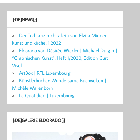
[:DE]NEWS[:]
Der Tod tanz nicht allein von Elvira Mienert |
kunst und kirche, 1.2022
Eldorado von Désirée Wickler | Michael Durgin |
“Graphischen Kunst”, Heft 1/2020, Edition Curt
Visel
ArtBox | RTL Luxembourg
Künstlerbücher: Wundersame Buchwelten |
Michèle Wallenborn
Le Quotidien | Luxembourg
[:DE]GALERIE ELDORADO[:]