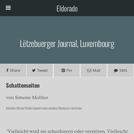
Eldorado
Lëtzebuerger Journal, Luxembourg
Share
Tweet
Pin
Mail
SMS
Schattenseiten
von Simone Molitor
Künstlerin Désirée Wickler inszeniert einen makabren Totentanz im neimënster
“Vielleicht wird sie schockieren oder verstören. Vielleicht